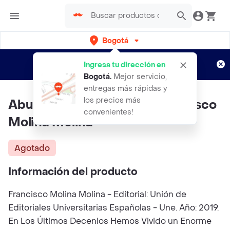
Bogotá
Regístrate
¿Nuevo en Rappi?
y disfruta de
Ingresa tu dirección en
envíos gratis por semanas
Aplican TyC
Bogotá
.
Mejor servicio,
entregas más rápidas y
los precios más
Abundancia y Pobreza - Francisco
convenientes!
Molina Molina
Agotado
Información del producto
Francisco Molina Molina - Editorial: Unión de
Editoriales Universitarias Españolas - Une. Año: 2019.
En Los Últimos Decenios Hemos Vivido un Enorme