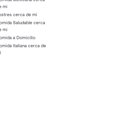
e mi
ostres cerca de mi
omida Saludable cerca
e mi
omida a Domicilio
omida Italiana cerca de
i