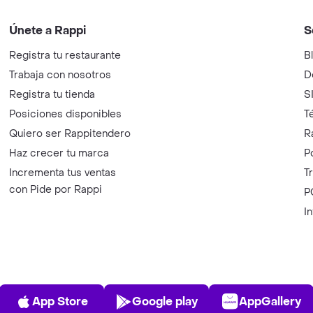
Únete a Rappi
S
Registra tu restaurante
B
Trabaja con nosotros
D
Registra tu tienda
S
Posiciones disponibles
T
Quiero ser Rappitendero
R
Haz crecer tu marca
P
Incrementa tus ventas
T
con Pide por Rappi
P
I
App Store
Play Store
AppGalle
App Store
Google play
AppGallery