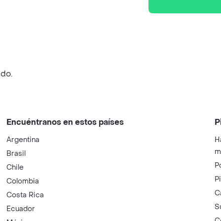
ado.
Encuéntranos en estos países
P
Argentina
H
m
Brasil
P
Chile
P
Colombia
C
Costa Rica
S
Ecuador
C