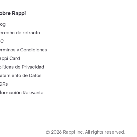
obre Rappi
log
erecho de retracto
IC
érminos y Condiciones
appi Card
olíticas de Privacidad
ratamiento de Datos
QRs
nformación Relevante
ry
©
2026
Rappi Inc. All rights reserved.