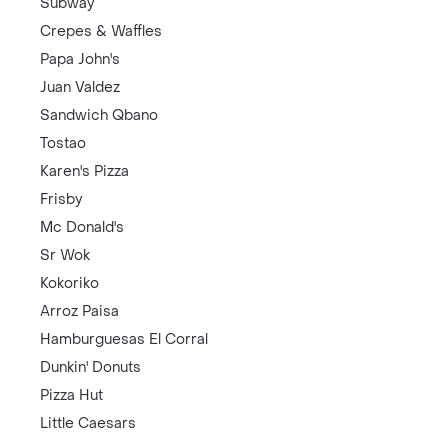
Subway
Crepes & Waffles
Papa John's
Juan Valdez
Sandwich Qbano
Tostao
Karen's Pizza
Frisby
Mc Donald's
Sr Wok
Kokoriko
Arroz Paisa
Hamburguesas El Corral
Dunkin' Donuts
Pizza Hut
Little Caesars