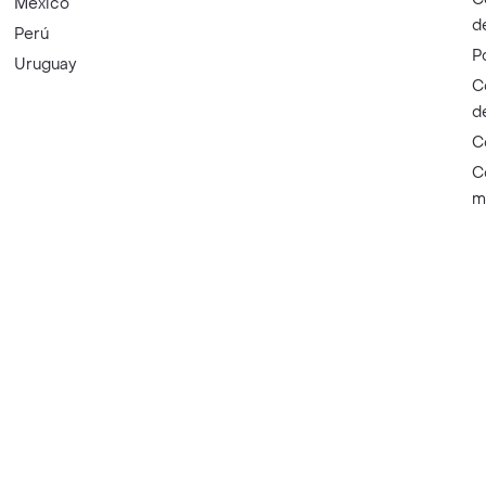
México
d
Perú
P
Uruguay
C
d
C
C
m