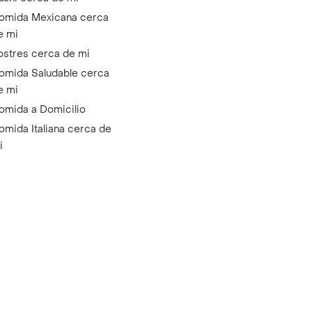
omida Mexicana cerca
e mi
ostres cerca de mi
omida Saludable cerca
e mi
omida a Domicilio
omida Italiana cerca de
i