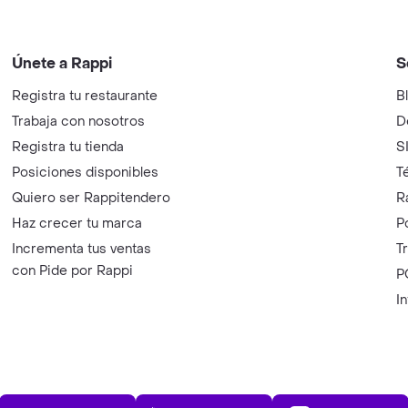
Únete a Rappi
S
Registra tu restaurante
B
Trabaja con nosotros
D
Registra tu tienda
S
Posiciones disponibles
T
Quiero ser Rappitendero
R
Haz crecer tu marca
P
Incrementa tus ventas
T
con Pide por Rappi
P
I
App Store
Play Store
AppGalle