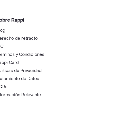
obre Rappi
log
erecho de retracto
IC
érminos y Condiciones
appi Card
olíticas de Privacidad
ratamiento de Datos
QRs
nformación Relevante
ry