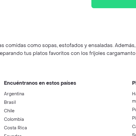
ersas comidas como sopas, estofados y ensaladas. Además,
parando tus platos favoritos con los frijoles cargamanto
Encuéntranos en estos países
P
Argentina
H
m
Brasil
P
Chile
P
Colombia
C
Costa Rica
S