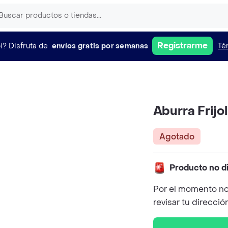
Registrarme
i?
Disfruta de
envíos gratis por semanas
Té
Aburra Frij
Agotado
Producto no d
Por el momento no
revisar tu direcció