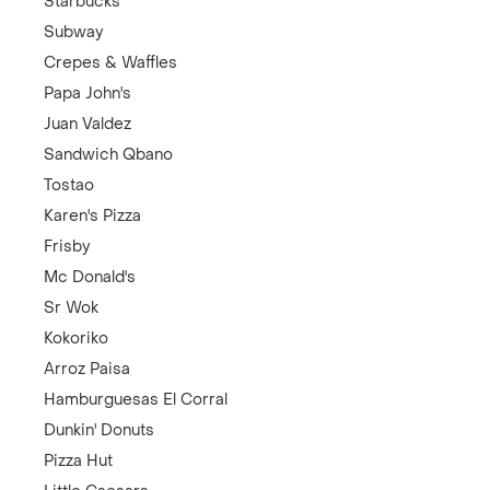
Starbucks
Subway
Crepes & Waffles
Papa John's
Juan Valdez
Sandwich Qbano
Tostao
Karen's Pizza
Frisby
Mc Donald's
Sr Wok
Kokoriko
Arroz Paisa
Hamburguesas El Corral
Dunkin' Donuts
Pizza Hut