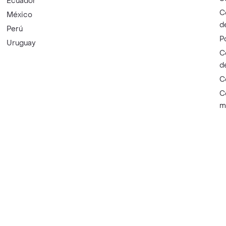
Ecuador
C
México
d
Perú
P
Uruguay
C
d
C
C
m