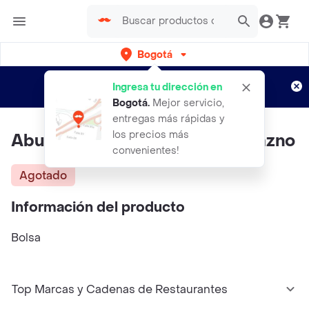
Bogotá
Regístrate
¿Nuevo en Rappi?
y disfruta de
Ingresa tu dirección en
envíos gratis por semanas
Aplican TyC
Bogotá
.
Mejor servicio,
entregas más rápidas y
los precios más
Aburrá Gelatina de Trozos Durazno
convenientes!
Agotado
Información del producto
Bolsa
Top Marcas y Cadenas de Restaurantes