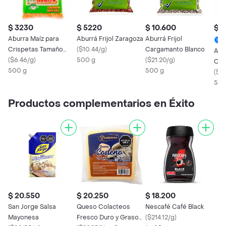
$ 3230
$ 5220
$ 10.600
$ 7
Aburra Maíz para
Aburrá Frijol Zaragoza
Aburrá Frijol
Crispetas Tamaño
(
$10.44/g
)
Cargamanto Blanco
Abur
Gigante
(
$6.46/g
)
500 g
(
$21.20/g
)
Car
500 g
500 g
(
$14
500
Productos complementarios en Éxito
$ 20.550
$ 20.250
$ 18.200
San Jorge Salsa
Queso Colacteos
Nescafé Café Black
Mayonesa
Fresco Duro y Graso
(
$214.12/g
)