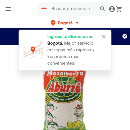
Bogotá
Regístrate
¿Nuevo en Rappi?
y disfruta de
Ingresa tu dirección en
envíos gratis por semanas
Aplican TyC
Bogotá
.
Mejor servicio,
entregas más rápidas y
los precios más
convenientes!