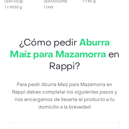
(
$20.55/g
)
(500 Gr)
(
$20250/und
)
1 x 85 g
1 x 1000 g
1 Und
¿Cómo pedir
Aburra
Maíz para Mazamorra
en
Rappi?
Para pedir Aburra Maíz para Mazamorra en
Rappi debes completar los siguientes pasos y
nos encargamos de llevarte el producto a tu
domicilio a la brevedad