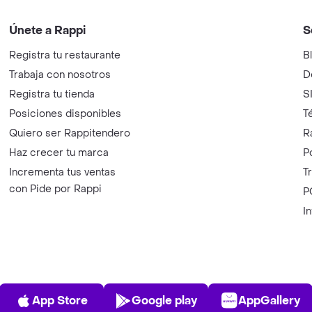
Únete a Rappi
S
Registra tu restaurante
B
Trabaja con nosotros
D
Registra tu tienda
S
Posiciones disponibles
T
Quiero ser Rappitendero
R
Haz crecer tu marca
P
Incrementa tus ventas
T
con Pide por Rappi
P
I
App Store
Play Store
AppGalle
App Store
Google play
AppGallery