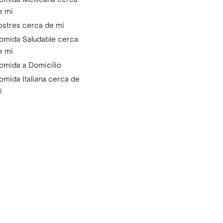
e mi
ostres cerca de mi
omida Saludable cerca
e mi
omida a Domicilio
omida Italiana cerca de
i