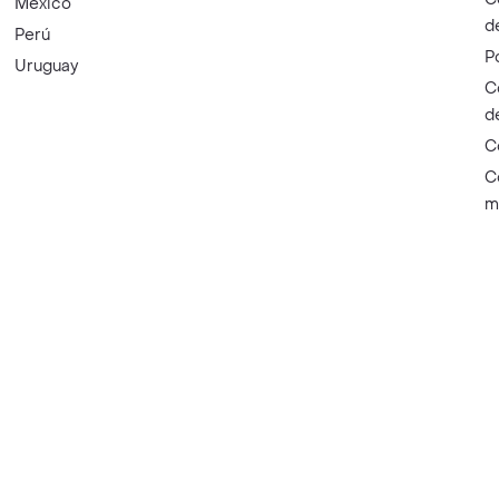
México
d
Perú
P
Uruguay
C
d
C
C
m