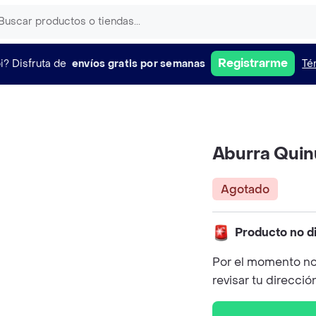
Registrarme
i?
Disfruta de
envíos gratis por semanas
Té
Aburra Quin
Agotado
Producto no d
Por el momento no
revisar tu direcció