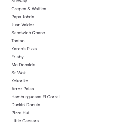
Subway
Crepes & Waffles
Papa John's
Juan Valdez
Sandwich Qbano
Tostao
Karen's Pizza
Frisby
Mc Donald's
Sr Wok
Kokoriko
Arroz Paisa
Hamburguesas El Corral
Dunkin' Donuts
Pizza Hut
Little Caesars