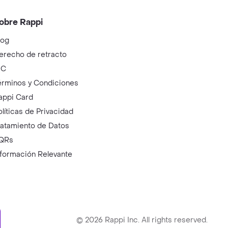
obre Rappi
log
erecho de retracto
IC
érminos y Condiciones
appi Card
olíticas de Privacidad
ratamiento de Datos
QRs
nformación Relevante
ry
©
2026
Rappi Inc. All rights reserved.