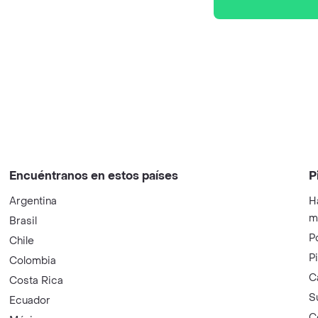
Encuéntranos en estos países
P
Argentina
H
m
Brasil
P
Chile
P
Colombia
C
Costa Rica
S
Ecuador
C