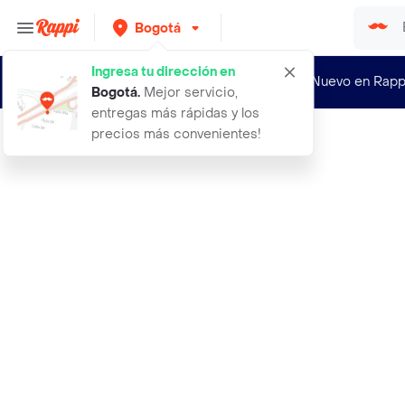
Bogotá
Ingresa tu dirección en
¿Nuevo en Rapp
Bogotá
.
Mejor servicio,
entregas más rápidas y los
precios más convenientes!
Rappi
aburra quinua real en ganos x 180 g