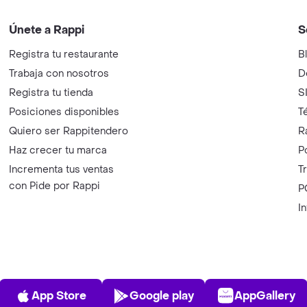
Únete a Rappi
S
Registra tu restaurante
B
Trabaja con nosotros
D
Registra tu tienda
S
Posiciones disponibles
T
Quiero ser Rappitendero
R
Haz crecer tu marca
P
Incrementa tus ventas
T
con Pide por Rappi
P
I
App Store
Play Store
AppGalle
App Store
Google play
AppGallery