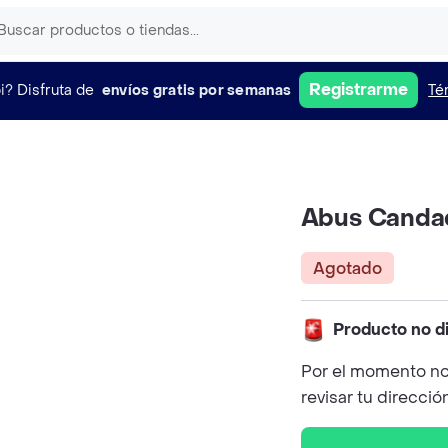
Registrarme
i?
Disfruta de
envíos gratis por semanas
Té
Abus Candad
Agotado
Producto no d
Por el momento no
revisar tu direcció