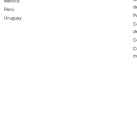
México
d
Perú
P
Uruguay
C
d
C
C
m