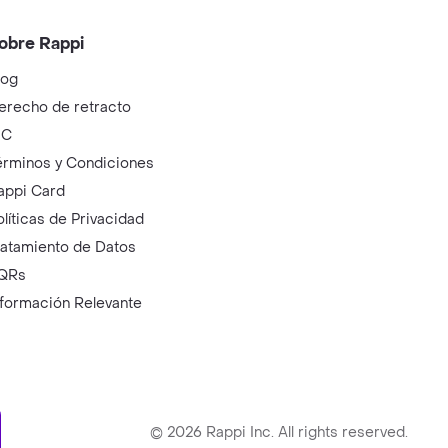
obre Rappi
log
erecho de retracto
IC
érminos y Condiciones
appi Card
olíticas de Privacidad
ratamiento de Datos
QRs
nformación Relevante
ry
©
2026
Rappi Inc. All rights reserved.