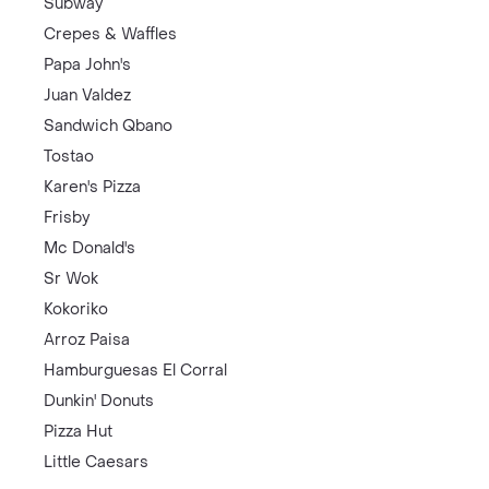
Subway
Crepes & Waffles
Papa John's
Juan Valdez
Sandwich Qbano
Tostao
Karen's Pizza
Frisby
Mc Donald's
Sr Wok
Kokoriko
Arroz Paisa
Hamburguesas El Corral
Dunkin' Donuts
Pizza Hut
Little Caesars