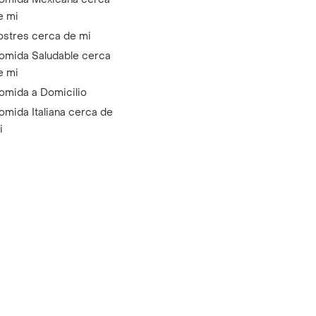
e mi
ostres cerca de mi
omida Saludable cerca
e mi
omida a Domicilio
omida Italiana cerca de
i