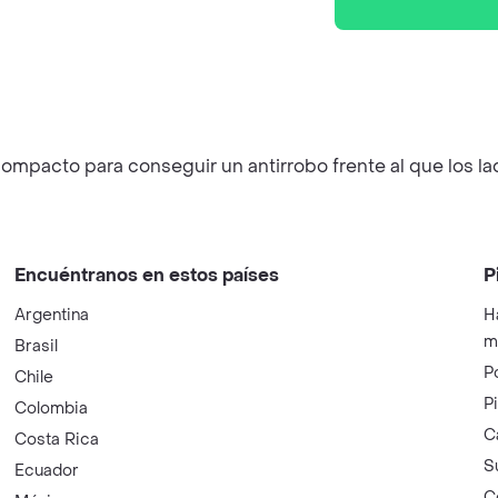
mpacto para conseguir un antirrobo frente al que los l
Encuéntranos en estos países
P
Argentina
H
m
Brasil
P
Chile
P
Colombia
C
Costa Rica
S
Ecuador
C