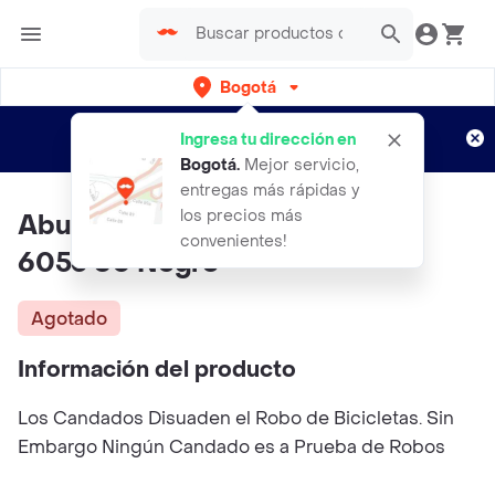
Bogotá
Regístrate
¿Nuevo en Rappi?
y disfruta de
Ingresa tu dirección en
envíos gratis por semanas
Aplican TyC
Bogotá
.
Mejor servicio,
entregas más rápidas y
los precios más
Abus Candado Bordo Lite Mini
convenientes!
6055 60 Negro
Agotado
Información del producto
Los Candados Disuaden el Robo de Bicicletas. Sin
Embargo Ningún Candado es a Prueba de Robos