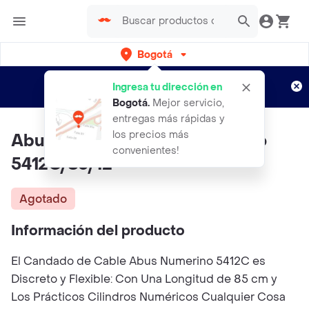
Bogotá
Regístrate
¿Nuevo en Rappi?
y disfruta de
Ingresa tu dirección en
envíos gratis por semanas
Aplican TyC
Bogotá
.
Mejor servicio,
entregas más rápidas y
los precios más
Abus Candado Cable Numerino
convenientes!
5412C/85/12
Agotado
Información del producto
El Candado de Cable Abus Numerino 5412C es
Discreto y Flexible: Con Una Longitud de 85 cm y
Los Prácticos Cilindros Numéricos Cualquier Cosa