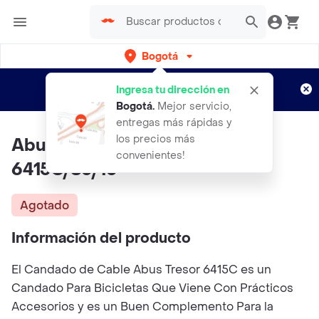
Bogotá
Regístrate
¿Nuevo en Rappi?
y disfruta de
Ingresa tu dirección en
envíos gratis por semanas
Aplican TyC
Bogotá
.
Mejor servicio,
entregas más rápidas y
los precios más
Abus Candado Cable Tresor
convenientes!
6415C/85/15
Agotado
Información del producto
El Candado de Cable Abus Tresor 6415C es un
Candado Para Bicicletas Que Viene Con Prácticos
Accesorios y es un Buen Complemento Para la