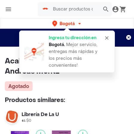
Bogotá
Regístrate
¿Nuevo en Rappi?
y disfruta de
Ingresa tu dirección en
envíos gratis por semanas
Aplican TyC
Bogotá
.
Mejor servicio,
entregas más rápidas y
los precios más
Acabar Con el Mito Del Sida -
convenientes!
Andreas Moritz
Agotado
Productos similares:
Librería De La U
$0