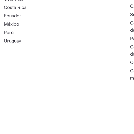
C
Costa Rica
S
Ecuador
C
México
d
Perú
P
Uruguay
C
d
C
C
m