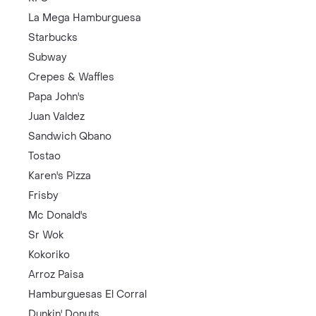
La Mega Hamburguesa
Starbucks
Subway
Crepes & Waffles
Papa John's
Juan Valdez
Sandwich Qbano
Tostao
Karen's Pizza
Frisby
Mc Donald's
Sr Wok
Kokoriko
Arroz Paisa
Hamburguesas El Corral
Dunkin' Donuts