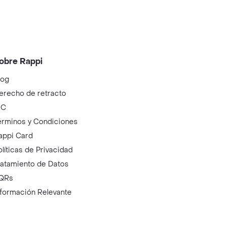
obre Rappi
log
erecho de retracto
IC
érminos y Condiciones
appi Card
olíticas de Privacidad
ratamiento de Datos
QRs
nformación Relevante