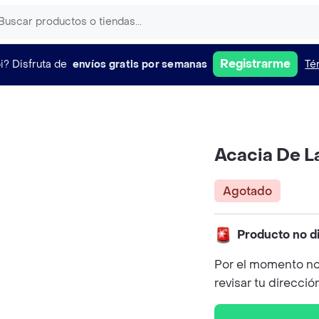
Registrarme
i?
Disfruta de
envíos gratis por semanas
Té
Acacia De La
Agotado
Producto no d
Por el momento no
revisar tu direcció