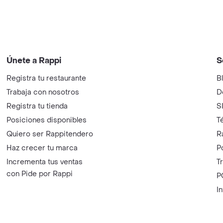
Únete a Rappi
S
Registra tu restaurante
B
Trabaja con nosotros
D
Registra tu tienda
S
Posiciones disponibles
T
Quiero ser Rappitendero
R
Haz crecer tu marca
P
Incrementa tus ventas
T
con Pide por Rappi
P
I