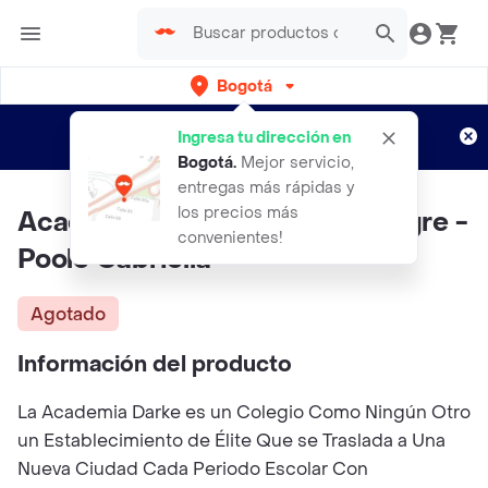
Bogotá
Regístrate
¿Nuevo en Rappi?
y disfruta de
Ingresa tu dirección en
envíos gratis por semanas
Aplican TyC
Bogotá
.
Mejor servicio,
entregas más rápidas y
los precios más
Academia Darke Lazos de Sangre -
convenientes!
Poole Gabriella
Agotado
Información del producto
La Academia Darke es un Colegio Como Ningún Otro
un Establecimiento de Élite Que se Traslada a Una
Nueva Ciudad Cada Periodo Escolar Con