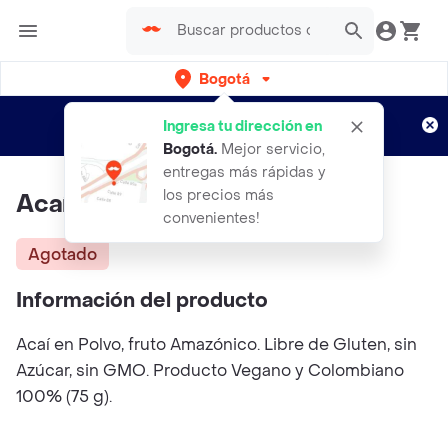
Bogotá
Regístrate
¿Nuevo en Rappi?
y disfruta de
Ingresa tu dirección en
envíos gratis por semanas
Aplican TyC
Bogotá
.
Mejor servicio,
entregas más rápidas y
los precios más
Acaí En Polvo
convenientes!
Agotado
Información del producto
Acaí en Polvo, fruto Amazónico. Libre de Gluten, sin
Azúcar, sin GMO. Producto Vegano y Colombiano
100% (75 g).