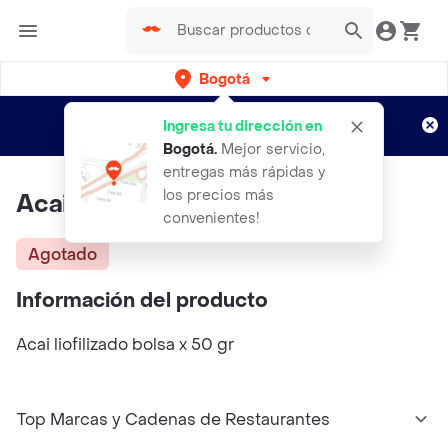
Bogotá
Regístrate
¿Nuevo en Rappi?
y disfruta de
Ingresa tu dirección en
envíos gratis por semanas
Aplican TyC
Bogotá
.
Mejor servicio,
entregas más rápidas y
los precios más
Acai liofilizado bolsa x 50 gr
convenientes!
Agotado
Información del producto
Acai liofilizado bolsa x 50 gr
Top Marcas y Cadenas de Restaurantes