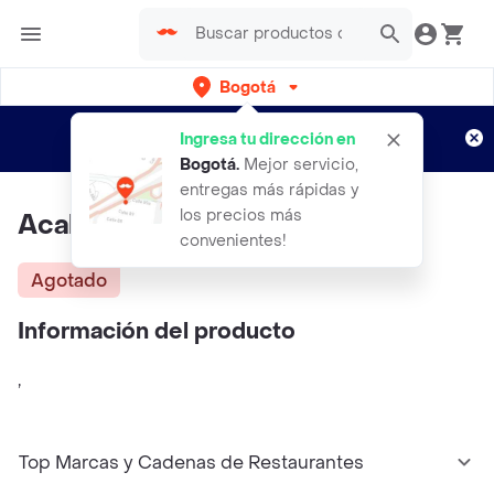
Bogotá
Regístrate
¿Nuevo en Rappi?
y disfruta de
Ingresa tu dirección en
envíos gratis por semanas
Aplican TyC
Bogotá
.
Mejor servicio,
entregas más rápidas y
los precios más
Acalma Cats Recarga X 48 Ml
convenientes!
Agotado
Información del producto
,
Top Marcas y Cadenas de Restaurantes