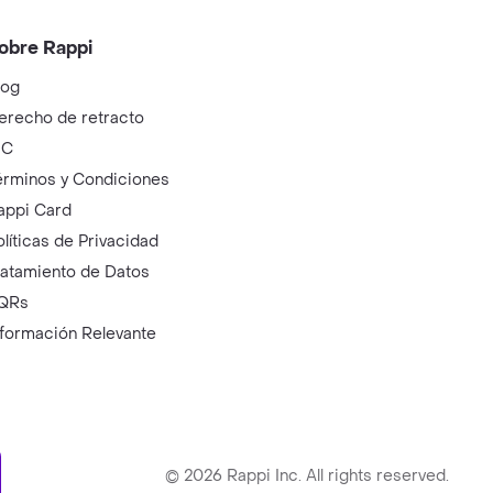
obre Rappi
log
erecho de retracto
IC
érminos y Condiciones
appi Card
olíticas de Privacidad
ratamiento de Datos
QRs
nformación Relevante
ry
©
2026
Rappi Inc. All rights reserved.