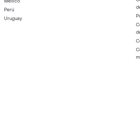
México
d
Perú
P
Uruguay
C
d
C
C
m