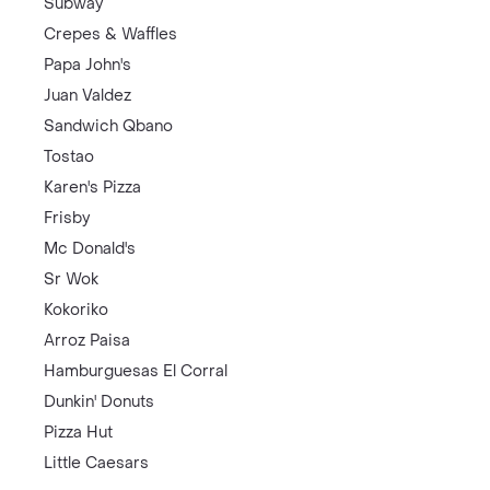
Subway
Crepes & Waffles
Papa John's
Juan Valdez
Sandwich Qbano
Tostao
Karen's Pizza
Frisby
Mc Donald's
Sr Wok
Kokoriko
Arroz Paisa
Hamburguesas El Corral
Dunkin' Donuts
Pizza Hut
Little Caesars