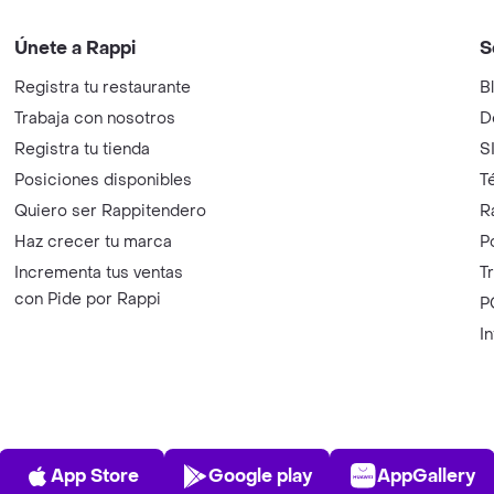
Únete a Rappi
S
Registra tu restaurante
B
Trabaja con nosotros
D
Registra tu tienda
S
Posiciones disponibles
T
Quiero ser Rappitendero
R
Haz crecer tu marca
P
Incrementa tus ventas
T
con Pide por Rappi
P
I
App Store
Play Store
AppGalle
App Store
Google play
AppGallery