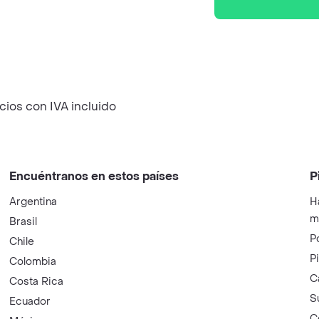
cios con IVA incluido
Encuéntranos en estos países
P
Argentina
H
m
Brasil
P
Chile
P
Colombia
C
Costa Rica
S
Ecuador
C