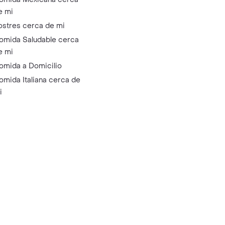
e mi
ostres cerca de mi
omida Saludable cerca
e mi
omida a Domicilio
omida Italiana cerca de
i