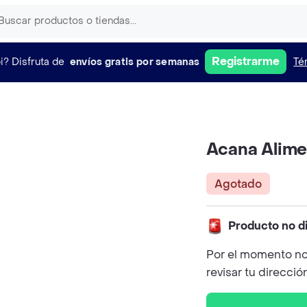
Registrarme
i?
Disfruta de
envíos gratis por semanas
Té
Acana Alime
Agotado
Producto no d
Por el momento no
revisar tu direcció