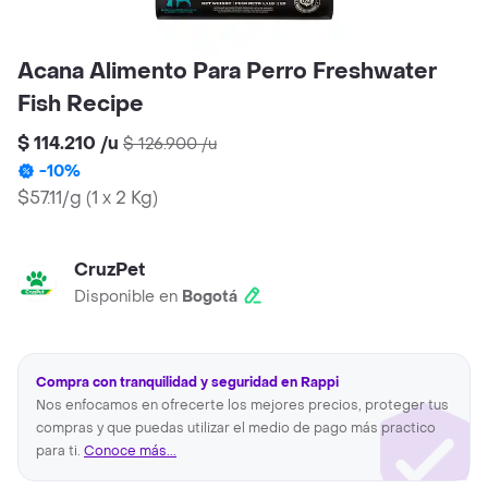
Acana Alimento Para Perro Freshwater
Fish Recipe
$ 114.210
/
u
$ 126.900
/
u
-
10
%
$57.11/g
(
1 x 2 Kg
)
CruzPet
Disponible en
Bogotá
Compra con tranquilidad y seguridad en Rappi
Nos enfocamos en ofrecerte los mejores precios, proteger tus
compras y que puedas utilizar el medio de pago más practico
para ti.
Conoce más...