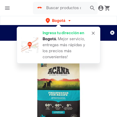
Bogotá
Regístrate
¿Nuevo en Rappi?
y disfruta de
Ingresa tu dirección en
envíos gratis por semanas
Aplican TyC
Bogotá
.
Mejor servicio,
entregas más rápidas y
los precios más
convenientes!