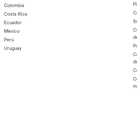
P
Colombia
C
Costa Rica
S
Ecuador
C
México
d
Perú
P
Uruguay
C
d
C
C
m