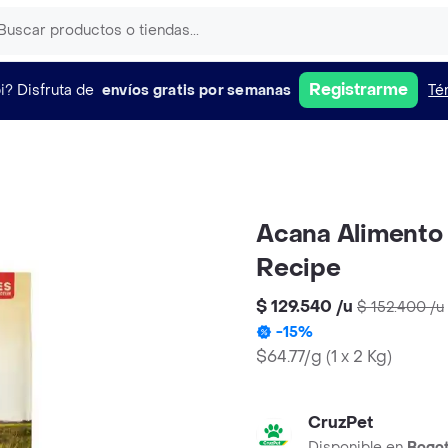
Registrarme
i?
Disfruta de
envíos gratis por semanas
Té
Acana Alimento 
Recipe
$ 129.540
/
u
$ 152.400
/
u
-
15
%
$64.77/g
(
1 x 2 Kg
)
CruzPet
Disponible en
Bogo