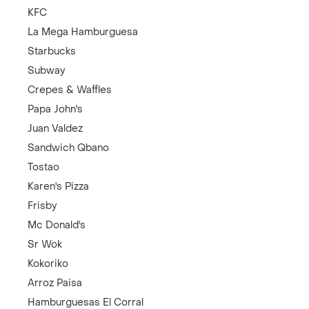
KFC
La Mega Hamburguesa
Starbucks
Subway
Crepes & Waffles
Papa John's
Juan Valdez
Sandwich Qbano
Tostao
Karen's Pizza
Frisby
Mc Donald's
Sr Wok
Kokoriko
Arroz Paisa
Hamburguesas El Corral