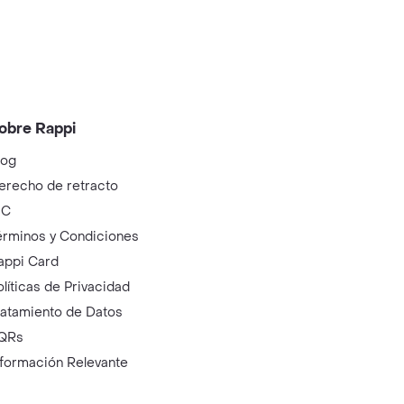
obre Rappi
log
erecho de retracto
IC
érminos y Condiciones
appi Card
olíticas de Privacidad
ratamiento de Datos
QRs
nformación Relevante