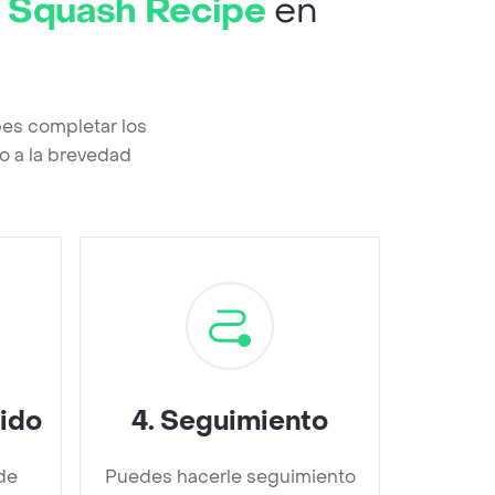
& Squash Recipe
en
bes completar los
o a la brevedad
dido
4
.
Seguimiento
de
Puedes hacerle seguimiento