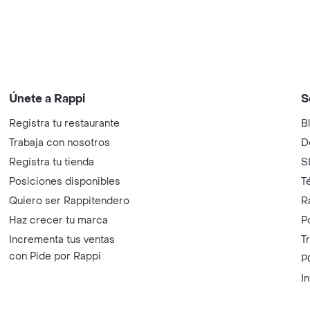
Únete a Rappi
S
Registra tu restaurante
B
Trabaja con nosotros
D
Registra tu tienda
S
Posiciones disponibles
T
Quiero ser Rappitendero
R
Haz crecer tu marca
P
Incrementa tus ventas
T
con Pide por Rappi
P
I