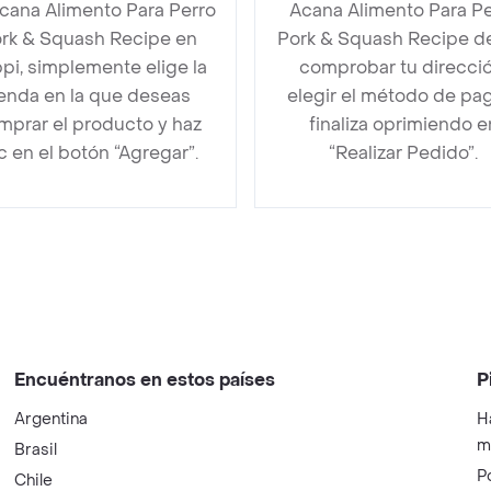
cana Alimento Para Perro
Acana Alimento Para Pe
rk & Squash Recipe en
Pork & Squash Recipe d
pi, simplemente elige la
comprobar tu direcció
ienda en la que deseas
elegir el método de pa
mprar el producto y haz
finaliza oprimiendo e
ic en el botón “Agregar”.
“Realizar Pedido”.
Encuéntranos en estos países
P
Argentina
H
m
Brasil
P
Chile