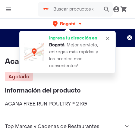
Bogotá
Regístrate
¿Nuevo en Rappi?
y disfruta de
Ingresa tu dirección en
envíos gratis por semanas
Aplican TyC
Bogotá
.
Mejor servicio,
entregas más rápidas y
los precios más
Acana Free Run Poultry * 2 Kg
convenientes!
Agotado
Información del producto
ACANA FREE RUN POULTRY * 2 KG
Top Marcas y Cadenas de Restaurantes