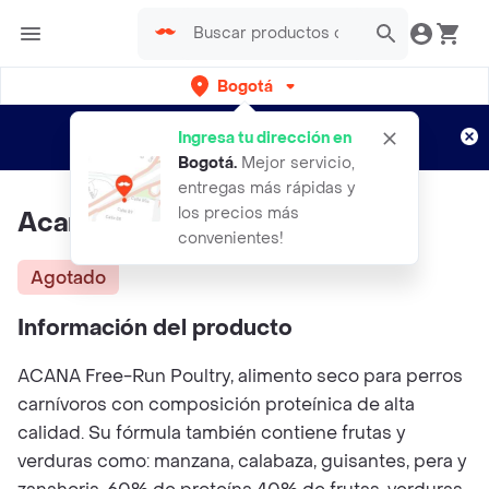
Bogotá
Regístrate
¿Nuevo en Rappi?
y disfruta de
Ingresa tu dirección en
envíos gratis por semanas
Aplican TyC
Bogotá
.
Mejor servicio,
entregas más rápidas y
los precios más
Acana Free Run Poultry
convenientes!
Agotado
Información del producto
ACANA Free-Run Poultry, alimento seco para perros
carnívoros con composición proteínica de alta
calidad. Su fórmula también contiene frutas y
verduras como: manzana, calabaza, guisantes, pera y