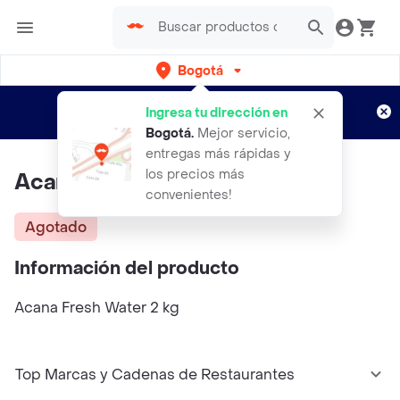
Bogotá
Regístrate
¿Nuevo en Rappi?
y disfruta de
Ingresa tu dirección en
envíos gratis por semanas
Aplican TyC
Bogotá
.
Mejor servicio,
entregas más rápidas y
los precios más
Acana Fresh Water 2 Kg
convenientes!
Agotado
Información del producto
Acana Fresh Water 2 kg
Top Marcas y Cadenas de Restaurantes