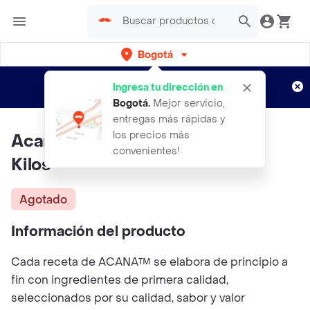
Bogotá
Regístrate
¿Nuevo en Rappi?
y disfruta de
Ingresa tu dirección en
envíos gratis por semanas
Aplican TyC
Bogotá
.
Mejor servicio,
entregas más rápidas y
los precios más
Acana Fresh Water Fish X 2.04
convenientes!
Kilos
Agotado
Información del producto
Cada receta de ACANA™ se elabora de principio a
fin con ingredientes de primera calidad,
seleccionados por su calidad, sabor y valor