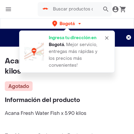
Bogotá
Regístrate
¿Nuevo en Rappi?
y disfruta de
Ingresa tu dirección en
envíos gratis por semanas
Aplican TyC
Bogotá
.
Mejor servicio,
entregas más rápidas y
los precios más
Acana Fresh Water Fish x 5.90
convenientes!
kilos
Agotado
Información del producto
Acana Fresh Water Fish x 5.90 kilos