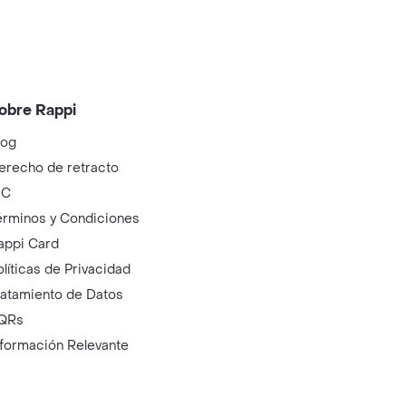
obre Rappi
log
erecho de retracto
IC
érminos y Condiciones
appi Card
olíticas de Privacidad
ratamiento de Datos
QRs
nformación Relevante