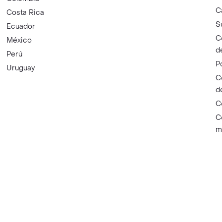
C
Costa Rica
S
Ecuador
C
México
d
Perú
P
Uruguay
C
d
C
C
m