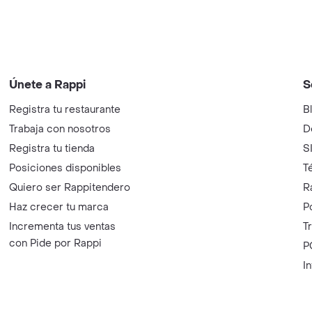
Únete a Rappi
S
Registra tu restaurante
B
Trabaja con nosotros
D
Registra tu tienda
S
Posiciones disponibles
T
Quiero ser Rappitendero
R
Haz crecer tu marca
P
Incrementa tus ventas
T
con Pide por Rappi
P
I