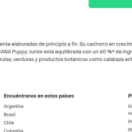
e elaboradas de principio a fin. Su cachorro en crecimi
ACANA Puppy Junior está equilibrada con un 60 %* de ing
frutas, verduras y productos botánicos como calabaza en
Encuéntranos en estos países
P
Argentina
H
m
Brasil
P
Chile
P
Colombia