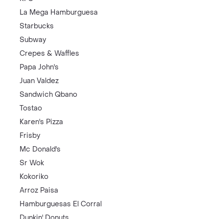
La Mega Hamburguesa
Starbucks
Subway
Crepes & Waffles
Papa John's
Juan Valdez
Sandwich Qbano
Tostao
Karen's Pizza
Frisby
Mc Donald's
Sr Wok
Kokoriko
Arroz Paisa
Hamburguesas El Corral
Dunkin' Donuts