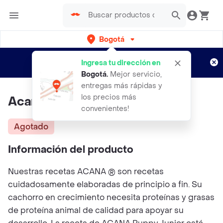
Bogotá
Regístrate
¿Nuevo en Rappi?
y disfruta de
Ingresa tu dirección en
envíos gratis por semanas
Aplican TyC
Bogotá
.
Mejor servicio,
entregas más rápidas y
los precios más
Acana Perro Puppy 2.4kg
convenientes!
Agotado
Información del producto
Nuestras recetas ACANA ® son recetas
cuidadosamente elaboradas de principio a fin. Su
cachorro en crecimiento necesita proteínas y grasas
de proteína animal de calidad para apoyar su