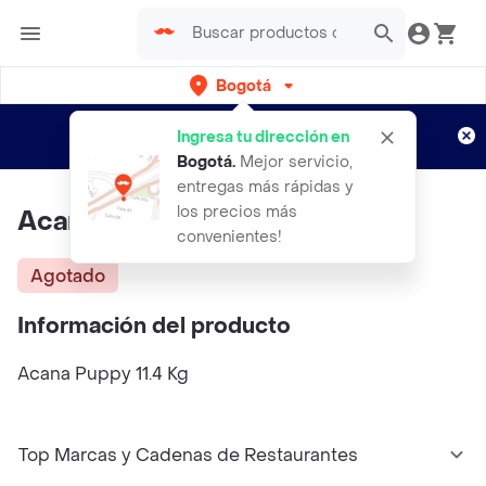
Bogotá
Regístrate
¿Nuevo en Rappi?
y disfruta de
Ingresa tu dirección en
envíos gratis por semanas
Aplican TyC
Bogotá
.
Mejor servicio,
entregas más rápidas y
los precios más
Acana Puppy 11.4 Kg
convenientes!
Agotado
Información del producto
Acana Puppy 11.4 Kg
Top Marcas y Cadenas de Restaurantes