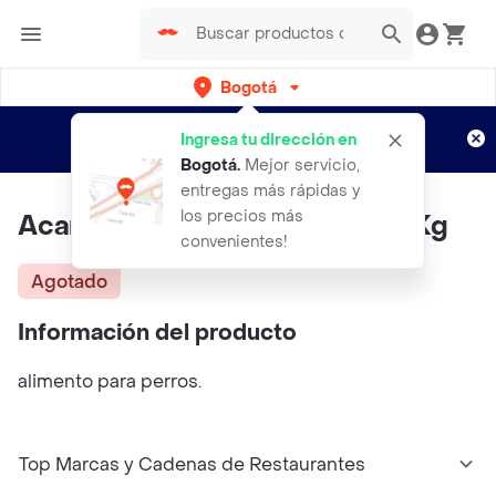
Bogotá
Regístrate
¿Nuevo en Rappi?
y disfruta de
Ingresa tu dirección en
envíos gratis por semanas
Aplican TyC
Bogotá
.
Mejor servicio,
entregas más rápidas y
los precios más
Acana® Fresh Water Fish 11.4 Kg
convenientes!
Agotado
Información del producto
alimento para perros.
Top Marcas y Cadenas de Restaurantes