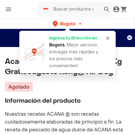
Bogotá
Regístrate
¿Nuevo en Rappi?
y disfruta de
Ingresa tu dirección en
envíos gratis por semanas
Aplican TyC
Bogotá
.
Mejor servicio,
entregas más rápidas y
los precios más
Acana® Fresh Water Fish 11.4 Kg
convenientes!
Gratis Juguete Kong® Air Dog
Agotado
Información del producto
Nuestras recetas ACANA ® son recetas
cuidadosamente elaboradas de principio a fin. La
receta de pescado de agua dulce de ACANA está