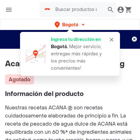
Bogotá
Regístrate
¿Nuevo en Rappi?
y disfruta de
Ingresa tu dirección en
envíos gratis por semanas
Aplican TyC
Bogotá
.
Mejor servicio,
entregas más rápidas y
los precios más
Acana® Fresh Water Fish 5.9 Kg
convenientes!
Agotado
Información del producto
Nuestras recetas ACANA ® son recetas
cuidadosamente elaboradas de principio a fin. La
receta de pescado de agua dulce de ACANA está
equilibrada con un 60 %* de ingredientes animales