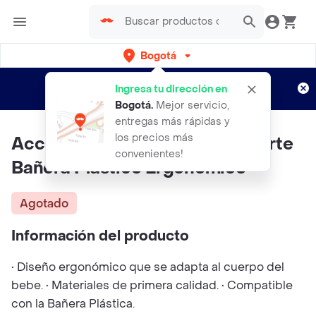
Bogotá
Regístrate
¿Nuevo en Rappi?
y disfruta de
Ingresa tu dirección en
envíos gratis por semanas
Aplican TyC
Bogotá
.
Mejor servicio,
entregas más rápidas y
los precios más
Accesorio Antideslizante Soporte
convenientes!
Bañera Plástico Ergonómico
Agotado
Información del producto
• Diseño ergonómico que se adapta al cuerpo del
bebe. • Materiales de primera calidad. • Compatible
con la Bañera Plástica.