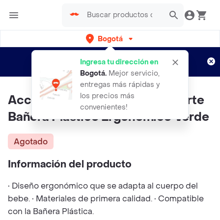
Bogotá
Regístrate
¿Nuevo en Rappi?
y disfruta de
Ingresa tu dirección en
envíos gratis por semanas
Aplican TyC
Bogotá
.
Mejor servicio,
entregas más rápidas y
los precios más
Accesorio Antideslizante Soporte
convenientes!
Bañera Plástico Ergonómico Verde
Agotado
Información del producto
• Diseño ergonómico que se adapta al cuerpo del
bebe. • Materiales de primera calidad. • Compatible
con la Bañera Plástica.