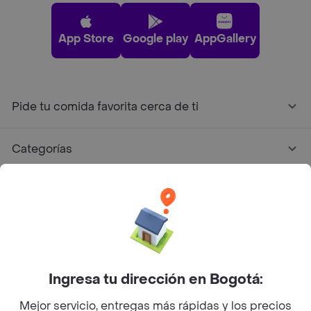
App Store
Google play
AppGallery
Pide tu comida favorita cerca de ti
Categorías
Únete a Rappi
Sobre Rappi
Facebook
Twitter
Instagram
Ingresa tu dirección en Bogotá:
Mejor servicio, entregas más rápidas y los precios
©
2026
Rappi Inc. All rights reserved.