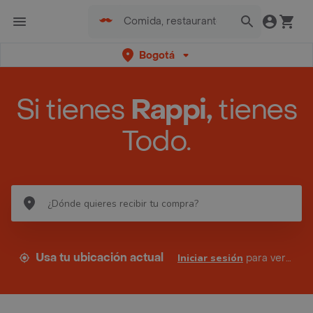
Bogotá
Si tienes
Rappi,
tienes
Todo.
Usa tu ubicación actual
Iniciar sesión
para ver tus direcciones