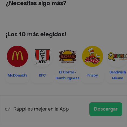
¿Necesitas algo más?
¡Los 10 más elegidos!
El Corral -
Sandwich
McDonald's
KFC
Frisby
Hamburguesa
Qbano
👉
Rappi es mejor en la App
Descargar