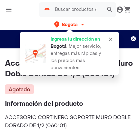
Bogotá
Regístrate
¿Nuevo en Rappi?
y disfruta de
Ingresa tu dirección en
envíos gratis por semanas
Aplican TyC
Bogotá
.
Mejor servicio,
entregas más rápidas y
los precios más
Accesorio Cortinero Soporte Muro
convenientes!
Doble Dorado De 1/2 (060101)
Agotado
Información del producto
ACCESORIO CORTINERO SOPORTE MURO DOBLE
DORADO DE 1/2 (060101)