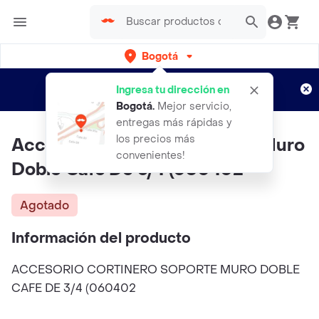
Bogotá
Regístrate
¿Nuevo en Rappi?
y disfruta de
Ingresa tu dirección en
envíos gratis por semanas
Aplican TyC
Bogotá
.
Mejor servicio,
entregas más rápidas y
los precios más
Accesorio Cortinero Soporte Muro
convenientes!
Doble Cafe De 3/4 (060402
Agotado
Información del producto
ACCESORIO CORTINERO SOPORTE MURO DOBLE
CAFE DE 3/4 (060402