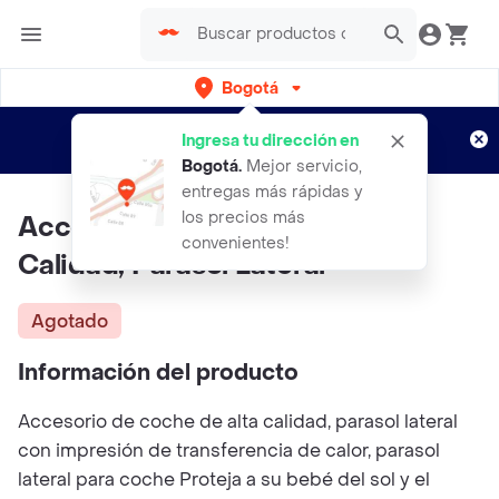
Bogotá
Regístrate
¿Nuevo en Rappi?
y disfruta de
Ingresa tu dirección en
envíos gratis por semanas
Aplican TyC
Bogotá
.
Mejor servicio,
entregas más rápidas y
los precios más
Accesorio De Coche De Alta
convenientes!
Calidad, Parasol Lateral
Agotado
Información del producto
Accesorio de coche de alta calidad, parasol lateral
con impresión de transferencia de calor, parasol
lateral para coche Proteja a su bebé del sol y el