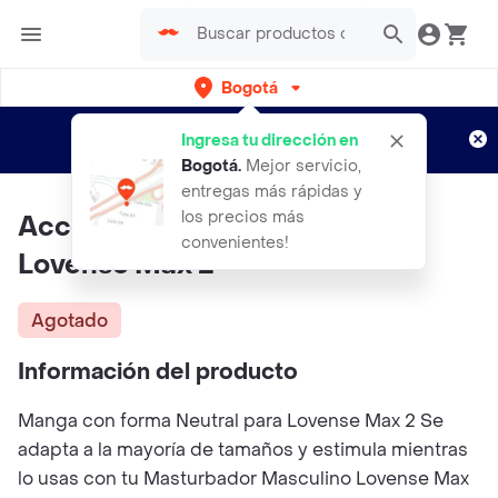
Bogotá
Regístrate
¿Nuevo en Rappi?
y disfruta de
Ingresa tu dirección en
envíos gratis por semanas
Aplican TyC
Bogotá
.
Mejor servicio,
entregas más rápidas y
los precios más
Accesorio En Forma Neutral
convenientes!
Lovense Max 2
Agotado
Información del producto
Manga con forma Neutral para Lovense Max 2 Se
adapta a la mayoría de tamaños y estimula mientras
lo usas con tu Masturbador Masculino Lovense Max