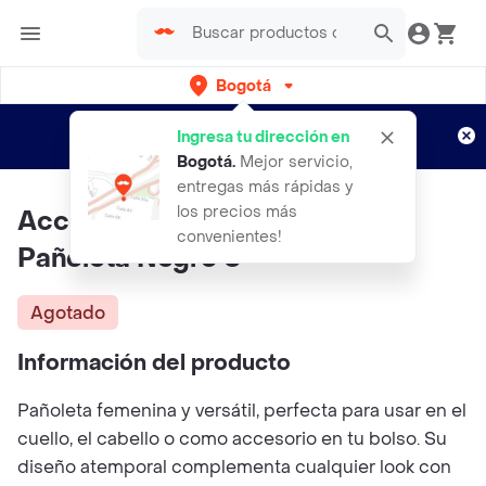
Bogotá
Regístrate
¿Nuevo en Rappi?
y disfruta de
Ingresa tu dirección en
envíos gratis por semanas
Aplican TyC
Bogotá
.
Mejor servicio,
entregas más rápidas y
los precios más
Accesorio Femenino Versátil-
convenientes!
Pañoleta Negro U
Agotado
Información del producto
Pañoleta femenina y versátil, perfecta para usar en el
cuello, el cabello o como accesorio en tu bolso. Su
diseño atemporal complementa cualquier look con