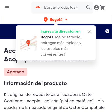
Bogotá
Regístrate
¿Nuevo en Rappi?
y disfruta de
Ingresa tu dirección en
envíos gratis por semanas
Aplican TyC
Bogotá
.
Mejor servicio,
entregas más rápidas y
los precios más
Accesorio Oster Kit
convenientes!
Acople/cuadrante Licuadora
Agotado
Información del producto
Kit original de repuesto para licuadoras Oster
Contiene: - acople - collarín (platico metálico) - pin
cuadrante Empacado original de Oster Compatible