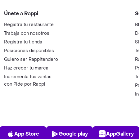
Únete a Rappi
S
Registra tu restaurante
B
Trabaja con nosotros
D
Registra tu tienda
S
Posiciones disponibles
T
Quiero ser Rappitendero
R
Haz crecer tu marca
P
Incrementa tus ventas
T
con Pide por Rappi
P
I
App Store
Play Store
AppGalle
App Store
Google play
AppGallery