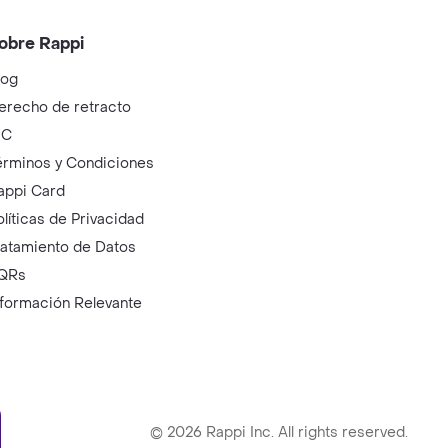
obre Rappi
log
erecho de retracto
IC
érminos y Condiciones
appi Card
olíticas de Privacidad
ratamiento de Datos
QRs
nformación Relevante
ry
©
2026
Rappi Inc. All rights reserved.