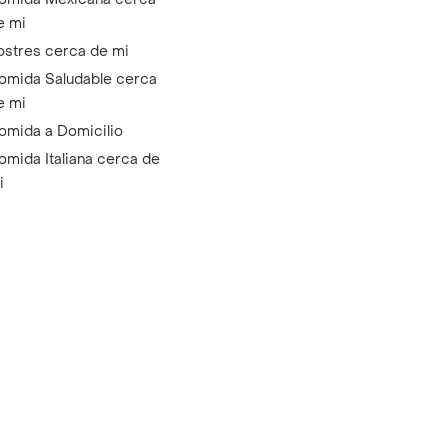
e mi
ostres cerca de mi
omida Saludable cerca
e mi
omida a Domicilio
omida Italiana cerca de
i