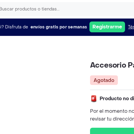
Registrarme
i?
Disfruta de
envíos gratis por semanas
Té
Accesorio P
Agotado
Producto no d
Por el momento no
revisar tu direcció