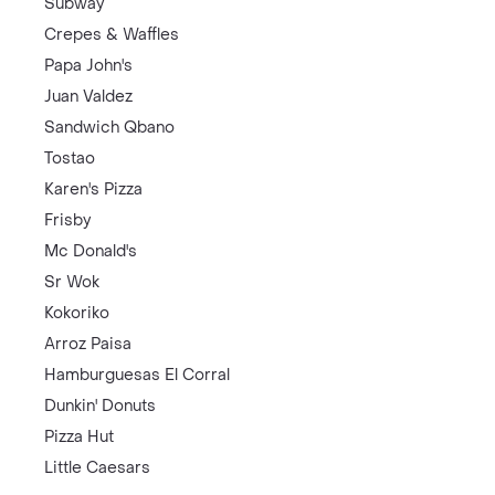
Subway
Crepes & Waffles
Papa John's
Juan Valdez
Sandwich Qbano
Tostao
Karen's Pizza
Frisby
Mc Donald's
Sr Wok
Kokoriko
Arroz Paisa
Hamburguesas El Corral
Dunkin' Donuts
Pizza Hut
Little Caesars