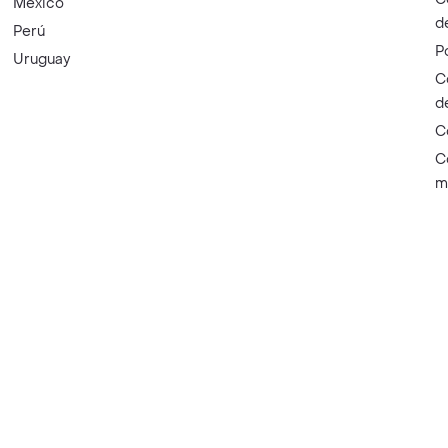
México
d
Perú
P
Uruguay
C
d
C
C
m