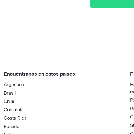
Encuéntranos en estos países
P
Argentina
H
m
Brasil
P
Chile
P
Colombia
C
Costa Rica
S
Ecuador
C