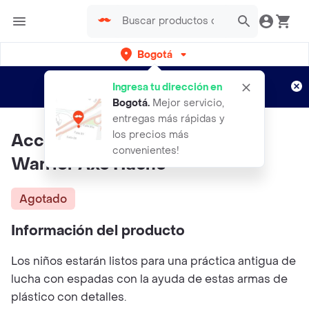
Bogotá
Regístrate
¿Nuevo en Rappi?
y disfruta de
Ingresa tu dirección en
envíos gratis por semanas
Aplican TyC
Bogotá
.
Mejor servicio,
entregas más rápidas y
los precios más
Accesorio Para Disfraz Hacha
convenientes!
Warrior Axe Hache
Agotado
Información del producto
Los niños estarán listos para una práctica antigua de
lucha con espadas con la ayuda de estas armas de
plástico con detalles.