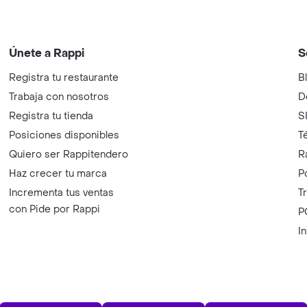
Únete a Rappi
S
Registra tu restaurante
B
Trabaja con nosotros
D
Registra tu tienda
S
Posiciones disponibles
T
Quiero ser Rappitendero
R
Haz crecer tu marca
P
Incrementa tus ventas
T
con Pide por Rappi
P
I