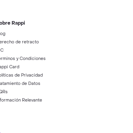
obre Rappi
log
erecho de retracto
IC
érminos y Condiciones
appi Card
olíticas de Privacidad
ratamiento de Datos
QRs
nformación Relevante