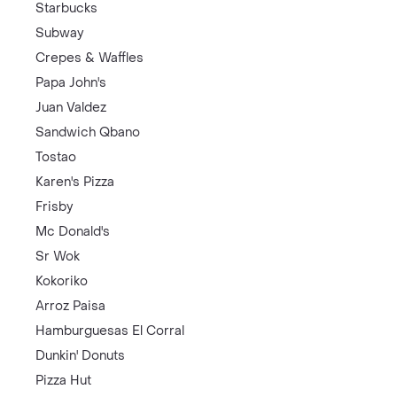
Starbucks
Subway
Crepes & Waffles
Papa John's
Juan Valdez
Sandwich Qbano
Tostao
Karen's Pizza
Frisby
Mc Donald's
Sr Wok
Kokoriko
Arroz Paisa
Hamburguesas El Corral
Dunkin' Donuts
Pizza Hut