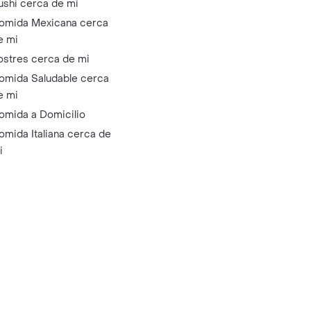
ushi cerca de mi
omida Mexicana cerca
e mi
ostres cerca de mi
omida Saludable cerca
e mi
omida a Domicilio
omida Italiana cerca de
i