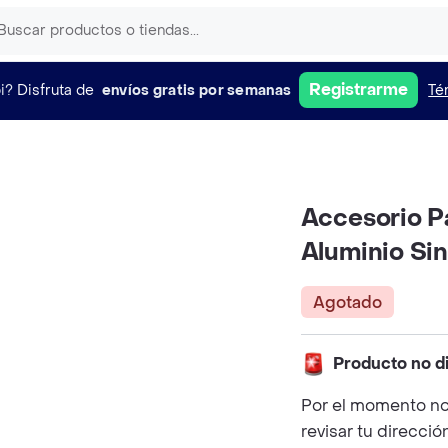
Registrarme
i?
Disfruta de
envíos gratis por semanas
Té
Accesorio P
Aluminio Sin
Agotado
Producto no d
Por el momento no
revisar tu direcció