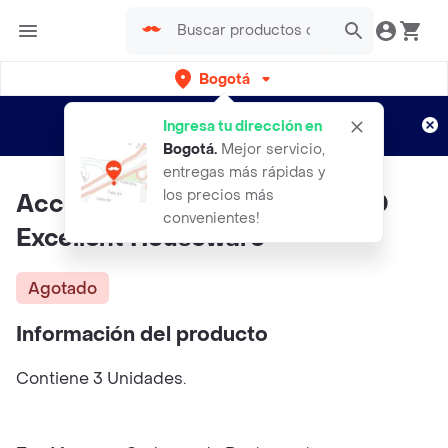
Bogotá
Regístrate
¿Nuevo en Rappi?
y disfruta de
Ingresa tu dirección en
envíos gratis por semanas
Aplican TyC
Bogotá
.
Mejor servicio,
entregas más rápidas y
los precios más
Accesorio Para Vino 170453140
convenientes!
Excellent Houseware
Agotado
Información del producto
Contiene 3 Unidades.