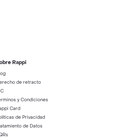
obre Rappi
log
erecho de retracto
IC
érminos y Condiciones
appi Card
olíticas de Privacidad
ratamiento de Datos
QRs