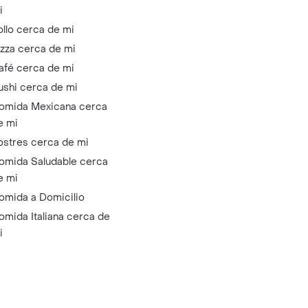
i
ollo cerca de mi
izza cerca de mi
afé cerca de mi
ushi cerca de mi
omida Mexicana cerca
e mi
ostres cerca de mi
omida Saludable cerca
e mi
omida a Domicilio
omida Italiana cerca de
i