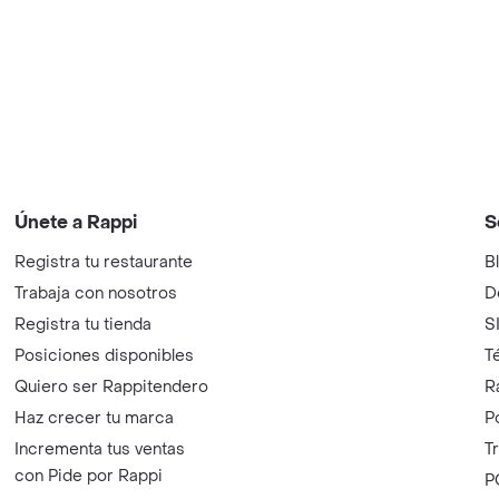
Únete a Rappi
S
Registra tu restaurante
B
Trabaja con nosotros
D
Registra tu tienda
S
Posiciones disponibles
T
Quiero ser Rappitendero
R
Haz crecer tu marca
P
Incrementa tus ventas
T
con Pide por Rappi
P