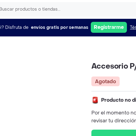
Registrarme
i?
Disfruta de
envíos gratis por semanas
Té
Accesorio P
Agotado
Producto no d
Por el momento no
revisar tu direcció