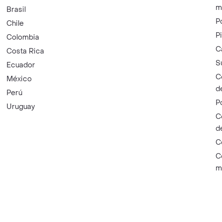
m
Brasil
P
Chile
P
Colombia
C
Costa Rica
S
Ecuador
C
México
d
Perú
P
Uruguay
C
d
C
C
m