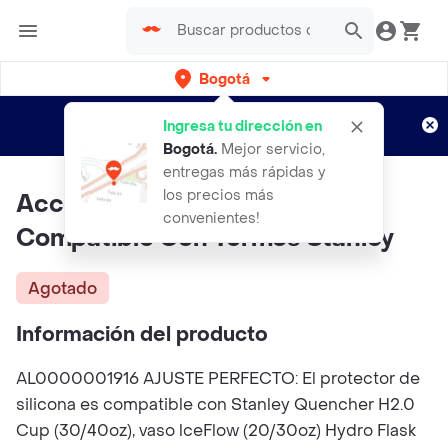
Bogotá
Regístrate
¿Nuevo en Rappi?
y disfruta de
Ingresa tu dirección en
envíos gratis por semanas
Aplican TyC
Bogotá
.
Mejor servicio,
entregas más rápidas y
los precios más
Accesorio Protector Silicona
convenientes!
Compatible Con Termos Stanley
Agotado
Información del producto
AL0000001916 AJUSTE PERFECTO: El protector de
silicona es compatible con Stanley Quencher H2.0
Cup (30/40oz), vaso lceFlow (20/30oz) Hydro Flask