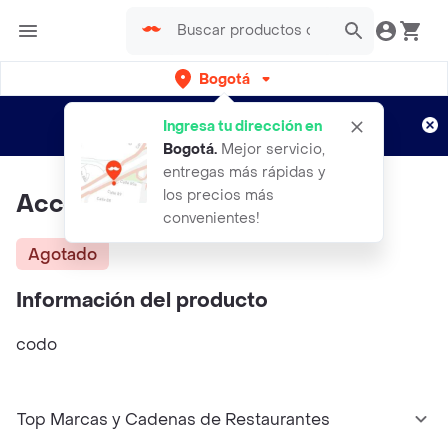
Bogotá
Regístrate
¿Nuevo en Rappi?
y disfruta de
Ingresa tu dirección en
envíos gratis por semanas
Aplican TyC
Bogotá
.
Mejor servicio,
entregas más rápidas y
los precios más
Accesorio Pvc 1/2 Codo
convenientes!
Agotado
Información del producto
codo
Top Marcas y Cadenas de Restaurantes