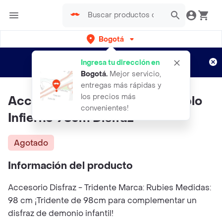
Bogotá
Regístrate
¿Nuevo en Rappi?
y disfruta de
Ingresa tu dirección en
envíos gratis por semanas
Aplican TyC
Bogotá
.
Mejor servicio,
entregas más rápidas y
los precios más
Accesorio Tridente Horror Diablo
convenientes!
Infierno 98cm Disfraz
Agotado
Información del producto
Accesorio Disfraz - Tridente Marca: Rubies Medidas:
98 cm ¡Tridente de 98cm para complementar un
disfraz de demonio infantil!