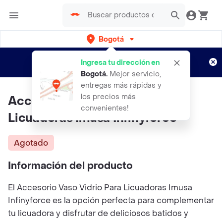
Bogotá
Regístrate
¿Nuevo en Rappi?
y disfruta de
Ingresa tu dirección en
envíos gratis por semanas
Aplican TyC
Bogotá
.
Mejor servicio,
entregas más rápidas y
los precios más
Accesorio Vaso Vidrio Para
convenientes!
Licuadoras Imusa Infinyforce
Agotado
Información del producto
El Accesorio Vaso Vidrio Para Licuadoras Imusa
Infinyforce es la opción perfecta para complementar
tu licuadora y disfrutar de deliciosos batidos y