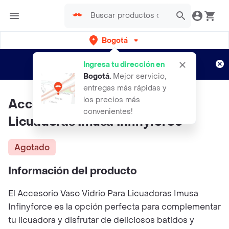
Bogotá
Regístrate
¿Nuevo en Rappi?
y disfruta de
Ingresa tu dirección en
envíos gratis por semanas
Aplican TyC
Bogotá
.
Mejor servicio,
entregas más rápidas y
los precios más
Accesorio Vaso Vidrio Para
convenientes!
Licuadoras Imusa Infinyforce
Agotado
Información del producto
El Accesorio Vaso Vidrio Para Licuadoras Imusa
Infinyforce es la opción perfecta para complementar
tu licuadora y disfrutar de deliciosos batidos y