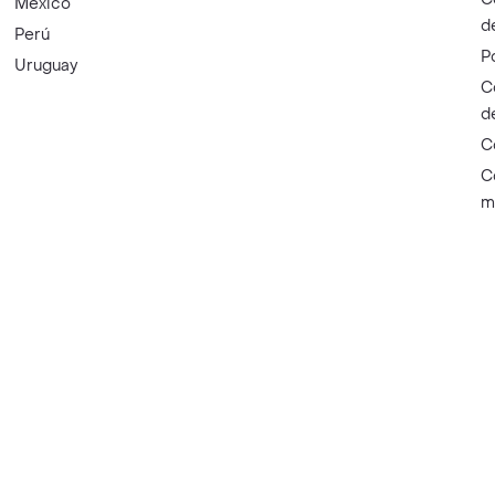
México
d
Perú
P
Uruguay
C
d
C
C
m