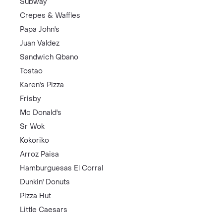
Subway
Crepes & Waffles
Papa John's
Juan Valdez
Sandwich Qbano
Tostao
Karen's Pizza
Frisby
Mc Donald's
Sr Wok
Kokoriko
Arroz Paisa
Hamburguesas El Corral
Dunkin' Donuts
Pizza Hut
Little Caesars