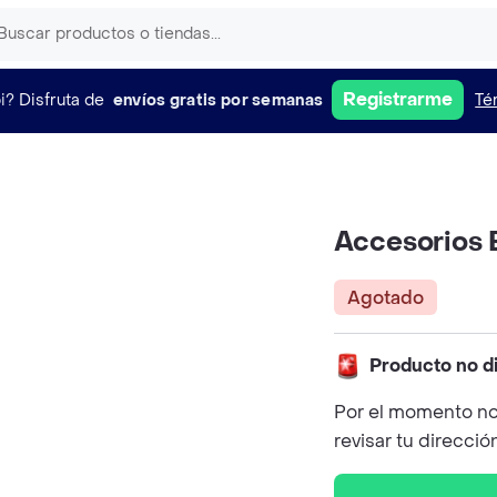
Registrarme
i?
Disfruta de
envíos gratis por semanas
Té
Accesorios 
Agotado
Producto no d
Por el momento no
revisar tu direcció