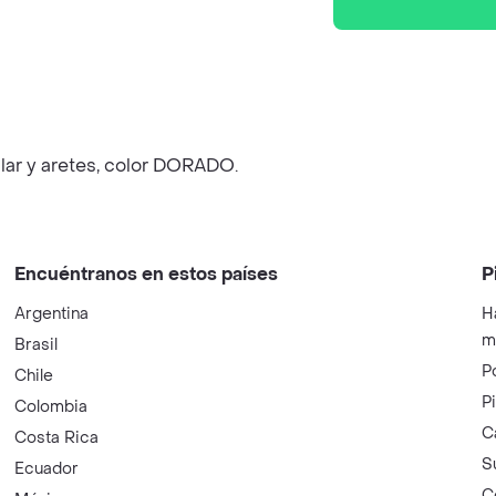
lar y aretes, color DORADO.
Encuéntranos en estos países
P
Argentina
H
m
Brasil
P
Chile
P
Colombia
C
Costa Rica
S
Ecuador
C