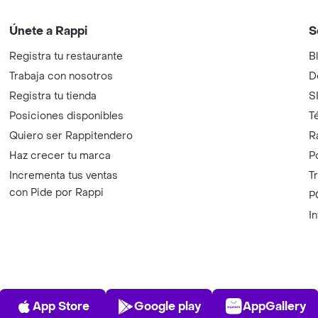
Únete a Rappi
S
Registra tu restaurante
B
Trabaja con nosotros
D
Registra tu tienda
S
Posiciones disponibles
T
Quiero ser Rappitendero
R
Haz crecer tu marca
P
Incrementa tus ventas
T
con Pide por Rappi
P
I
App Store
Play Store
AppGalle
App Store
Google play
AppGallery