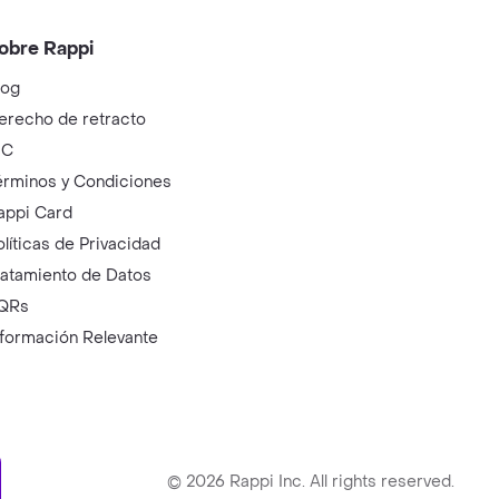
obre Rappi
log
erecho de retracto
IC
érminos y Condiciones
appi Card
olíticas de Privacidad
ratamiento de Datos
QRs
nformación Relevante
ry
©
2026
Rappi Inc. All rights reserved.