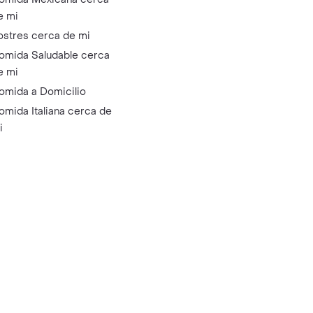
e mi
ostres cerca de mi
omida Saludable cerca
e mi
omida a Domicilio
omida Italiana cerca de
i